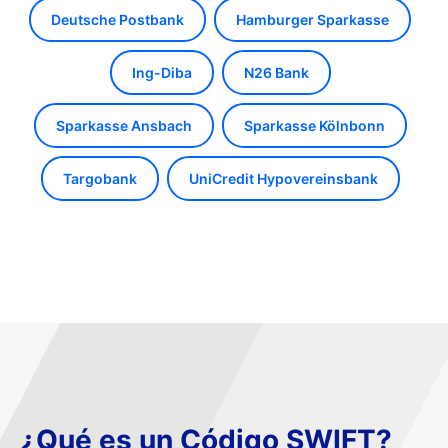
Deutsche Postbank
Hamburger Sparkasse
Ing-Diba
N26 Bank
Sparkasse Ansbach
Sparkasse Kölnbonn
Targobank
UniCredit Hypovereinsbank
¿Qué es un Código SWIFT?