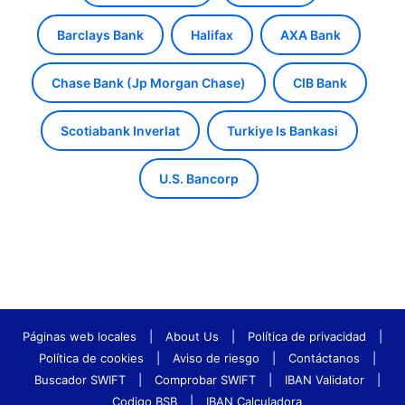
Barclays Bank
Halifax
AXA Bank
Chase Bank (Jp Morgan Chase)
CIB Bank
Scotiabank Inverlat
Turkiye Is Bankasi
U.S. Bancorp
Páginas web locales
|
About Us
|
Política de privacidad
|
Política de cookies
|
Aviso de riesgo
|
Contáctanos
|
Buscador SWIFT
|
Comprobar SWIFT
|
IBAN Validator
|
Codigo BSB
|
IBAN Calculadora