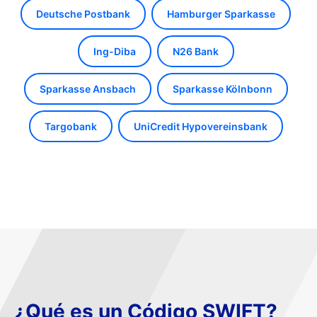
Deutsche Postbank
Hamburger Sparkasse
Ing-Diba
N26 Bank
Sparkasse Ansbach
Sparkasse Kölnbonn
Targobank
UniCredit Hypovereinsbank
¿Qué es un Código SWIFT?