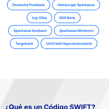
Deutsche Postbank
Hamburger Sparkasse
Ing-Diba
N26 Bank
Sparkasse Ansbach
Sparkasse Kölnbonn
Targobank
UniCredit Hypovereinsbank
¿Qué es un Código SWIFT?