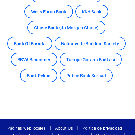
Wells Fargo Bank
K&H Bank
Chase Bank (Jp Morgan Chase)
Bank Of Baroda
Nationwide Building Society
BBVA Bancomer
Turkiye Garanti Bankasi
Bank Pekao
Public Bank Berhad
Páginas web locales
|
About Us
|
Política de privacidad
|