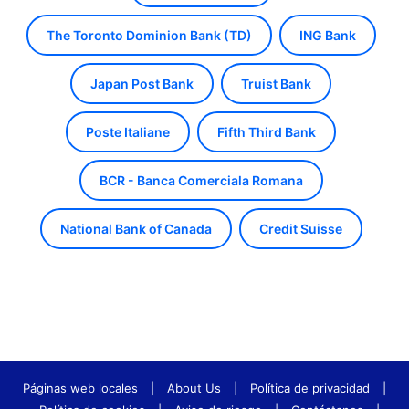
The Toronto Dominion Bank (TD)
ING Bank
Japan Post Bank
Truist Bank
Poste Italiane
Fifth Third Bank
BCR - Banca Comerciala Romana
National Bank of Canada
Credit Suisse
Páginas web locales
|
About Us
|
Política de privacidad
|