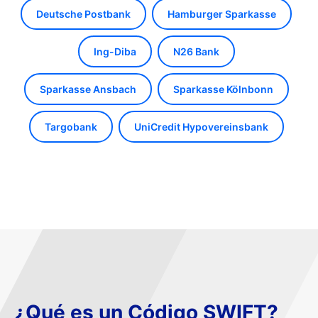
Deutsche Postbank
Hamburger Sparkasse
Ing-Diba
N26 Bank
Sparkasse Ansbach
Sparkasse Kölnbonn
Targobank
UniCredit Hypovereinsbank
¿Qué es un Código SWIFT?