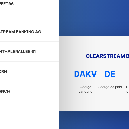
EFFT96
TREAM BANKING AG
THALERALLEE 61
CLEARSTREAM B
ORN
DAKV
DE
Código
Código de país
C
ANCH
bancario
u