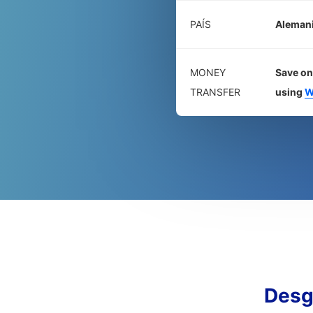
PAÍS
Aleman
MONEY
Save on
TRANSFER
using
W
Desg