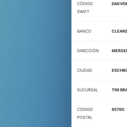
CÓDIGO
DAKVD
SWIFT
BANCO
CLEARS
DIRECCIÓN
MERGEN
CIUDAD
ESCHB
SUCURSAL
T96 BR
CÓDIGO
65760
POSTAL