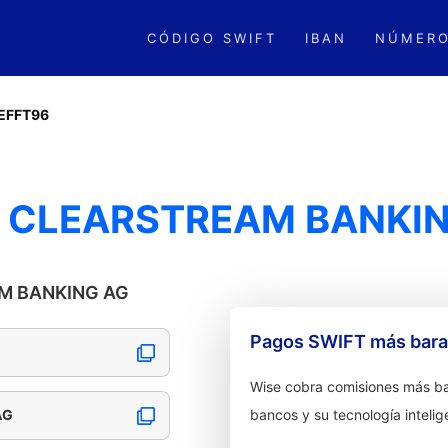
CÓDIGO SWIFT
IBAN
NÚMERO
EFFT96
- CLEARSTREAM BANKI
AM BANKING AG
Pagos SWIFT más barat
Wise cobra comisiones más ba
AG
bancos y su tecnología intelig