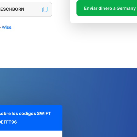
Enviar dinero a Germany
, ESCHBORN
o
Wise
.
 sobre los códigos SWIFT
EFFT96