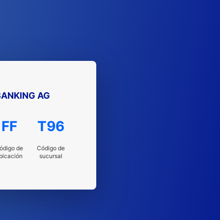
ANKING AG
FF
T96
ódigo de
Código de
bicación
sucursal