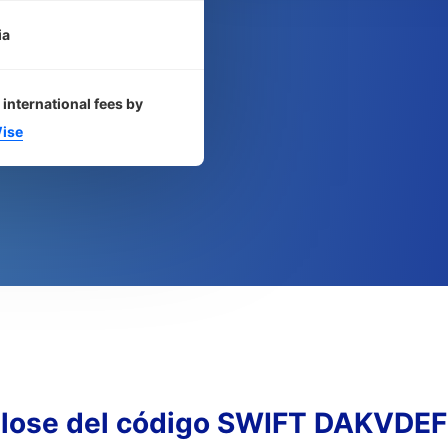
ia
 international fees by
ise
lose del código SWIFT DAKVDE