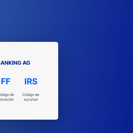
ANKING AG
FF
IRS
ódigo de
Código de
bicación
sucursal