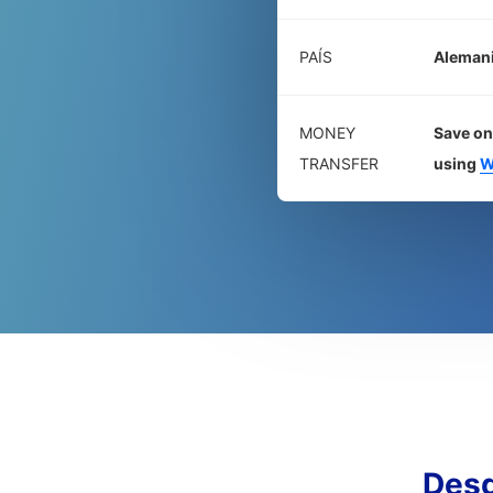
PAÍS
Aleman
MONEY
Save on
TRANSFER
using
W
Desg