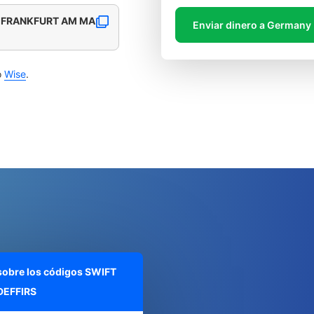
 FRANKFURT AM MA
Enviar dinero a Germany
o
Wise
.
 sobre los códigos SWIFT
EFFIRS