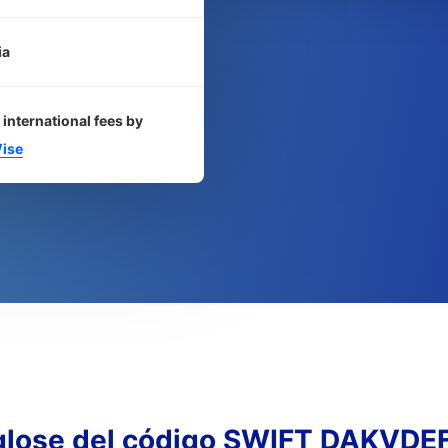
ia
 international fees by
ise
lose del código SWIFT DAKVDE