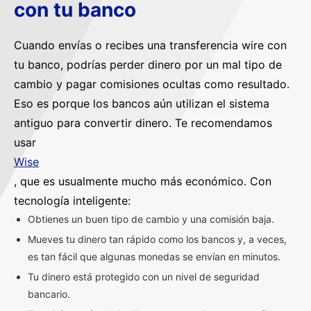
con tu banco
Cuando envías o recibes una transferencia wire con
tu banco, podrías perder dinero por un mal tipo de
cambio y pagar comisiones ocultas como resultado.
Eso es porque los bancos aún utilizan el sistema
antiguo para convertir dinero. Te recomendamos
usar
Wise
, que es usualmente mucho más económico. Con
tecnología inteligente:
Obtienes un buen tipo de cambio y una comisión baja.
Mueves tu dinero tan rápido como los bancos y, a veces,
es tan fácil que algunas monedas se envían en minutos.
Tu dinero está protegido con un nivel de seguridad
bancario.