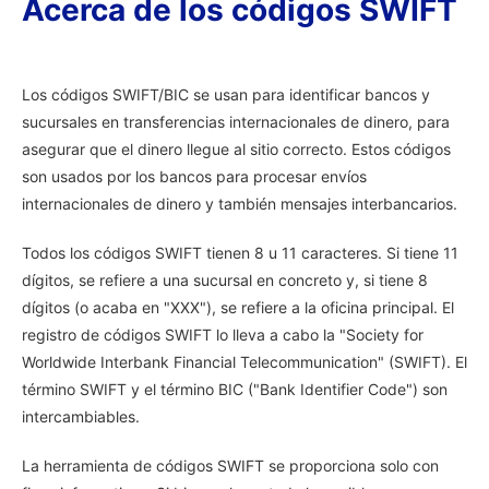
Acerca de los códigos SWIFT
Los códigos SWIFT/BIC se usan para identificar bancos y
sucursales en transferencias internacionales de dinero, para
asegurar que el dinero llegue al sitio correcto. Estos códigos
son usados por los bancos para procesar envíos
internacionales de dinero y también mensajes interbancarios.
Todos los códigos SWIFT tienen 8 u 11 caracteres. Si tiene 11
dígitos, se refiere a una sucursal en concreto y, si tiene 8
dígitos (o acaba en "XXX"), se refiere a la oficina principal. El
registro de códigos SWIFT lo lleva a cabo la "Society for
Worldwide Interbank Financial Telecommunication" (SWIFT). El
término SWIFT y el término BIC ("Bank Identifier Code") son
intercambiables.
La herramienta de códigos SWIFT se proporciona solo con