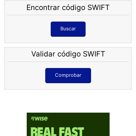
Encontrar código SWIFT
Buscar
Validar código SWIFT
Comprobar