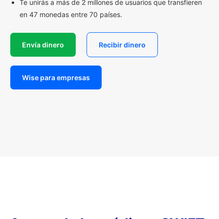
Te unirás a más de 2 millones de usuarios que transfieren
en 47 monedas entre 70 países.
Envía dinero
Recibir dinero
Wise para empresas