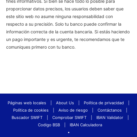
fines informativos. Si bien se hace todo lo posible para
proporcionar datos precisos, los usuarios deben saber que
este sitio web no asume ninguna responsabilidad con
respecto a su precisión. Solo tu banco puede confirmar la
información correcta de la cuenta bancaria. Si estás haciendo
un pago importante y es urgente, te recomendamos que te
comuniques primero con tu banco.
Páginas web locales
|
About Us
|
Política de privacidad
|
Política de cookies
|
Aviso de riesgo
|
Contáctanos
|
Buscador SWIFT
|
Comprobar SWIFT
|
IBAN Validator
|
Codigo BSB
|
IBAN Calculadora
•