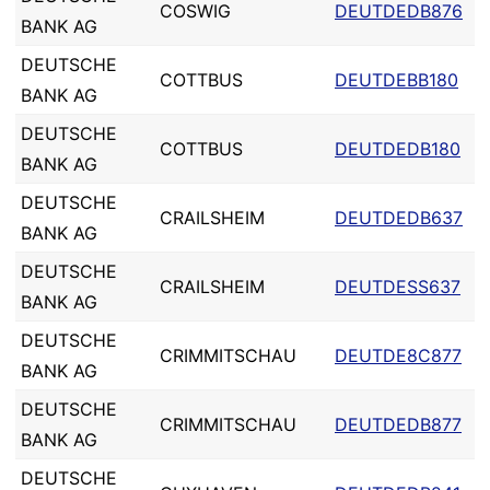
COSWIG
DEUTDEDB876
BANK AG
DEUTSCHE
COTTBUS
DEUTDEBB180
BANK AG
DEUTSCHE
COTTBUS
DEUTDEDB180
BANK AG
DEUTSCHE
CRAILSHEIM
DEUTDEDB637
BANK AG
DEUTSCHE
CRAILSHEIM
DEUTDESS637
BANK AG
DEUTSCHE
CRIMMITSCHAU
DEUTDE8C877
BANK AG
DEUTSCHE
CRIMMITSCHAU
DEUTDEDB877
BANK AG
DEUTSCHE