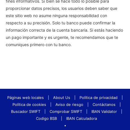
fines informativos. Si bien se hace todo lo posible para
proporcionar datos precisos, los usuarios deben saber que
este sitio web no asume ninguna responsabilidad con
respecto a su precisión. Solo tu banco puede confirmar la
información correcta de la cuenta bancaria. Si estás haciendo
un pago importante y es urgente, te recomendamos que te
comuniques primero con tu banco.
Páginas web locales
|
About Us
|
Política de privacidad
|
Política de cookies
|
Aviso de riesgo
|
Contáctanos
|
Buscador SWIFT
|
Comprobar SWIFT
|
IBAN Validator
|
Codigo BSB
|
IBAN Calculadora
•