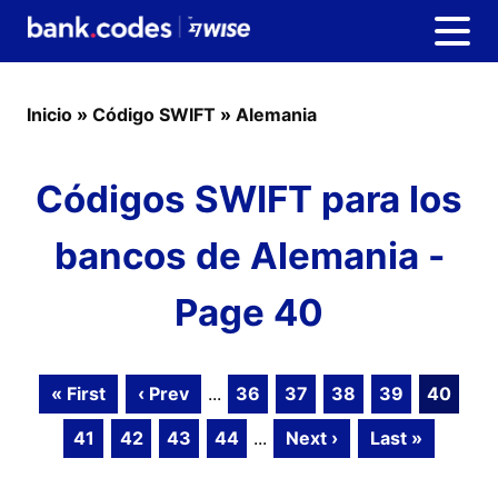
Inicio
»
Código SWIFT
»
Alemania
Códigos SWIFT para los
bancos de Alemania -
Page 40
« First
‹ Prev
...
36
37
38
39
40
41
42
43
44
...
Next ›
Last »