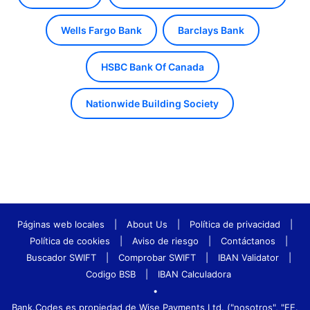
Wells Fargo Bank
Barclays Bank
HSBC Bank Of Canada
Nationwide Building Society
Páginas web locales
|
About Us
|
Política de privacidad
|
Política de cookies
|
Aviso de riesgo
|
Contáctanos
|
Buscador SWIFT
|
Comprobar SWIFT
|
IBAN Validator
|
Codigo BSB
|
IBAN Calculadora
•
Bank.Codes es propiedad de Wise Payments Ltd. ("nosotros", "EE.