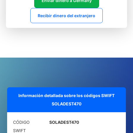
Enviar dinero a Germany
Recibir dinero del extranjero
Información detallada sobre los códigos SWIFT
SOLADEST470
CÓDIGO
SOLADEST470
SWIFT