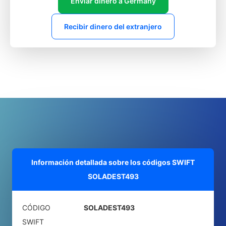
Enviar dinero a Germany
Recibir dinero del extranjero
Información detallada sobre los códigos SWIFT
SOLADEST493
CÓDIGO
SOLADEST493
SWIFT