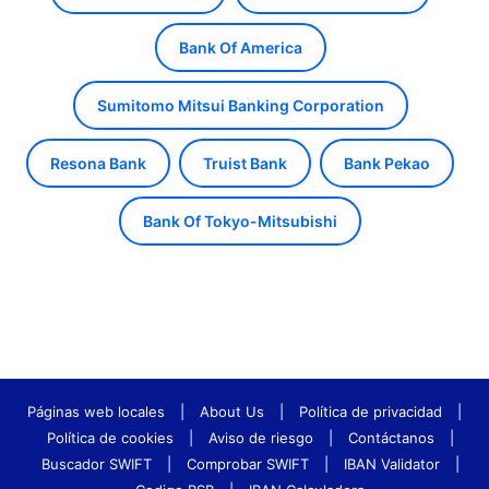
Bank Of America
Sumitomo Mitsui Banking Corporation
Resona Bank
Truist Bank
Bank Pekao
Bank Of Tokyo-Mitsubishi
Páginas web locales
|
About Us
|
Política de privacidad
|
Política de cookies
|
Aviso de riesgo
|
Contáctanos
|
Buscador SWIFT
|
Comprobar SWIFT
|
IBAN Validator
|