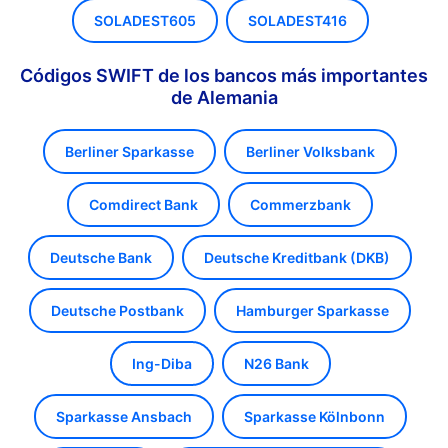
SOLADEST605
SOLADEST416
Códigos SWIFT de los bancos más importantes
de Alemania
Berliner Sparkasse
Berliner Volksbank
Comdirect Bank
Commerzbank
Deutsche Bank
Deutsche Kreditbank (DKB)
Deutsche Postbank
Hamburger Sparkasse
Ing-Diba
N26 Bank
Sparkasse Ansbach
Sparkasse Kölnbonn