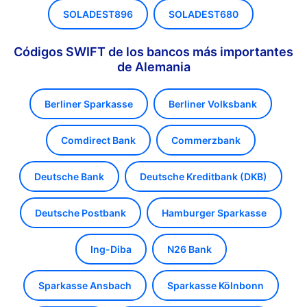
SOLADEST896
SOLADEST680
Códigos SWIFT de los bancos más importantes
de Alemania
Berliner Sparkasse
Berliner Volksbank
Comdirect Bank
Commerzbank
Deutsche Bank
Deutsche Kreditbank (DKB)
Deutsche Postbank
Hamburger Sparkasse
Ing-Diba
N26 Bank
Sparkasse Ansbach
Sparkasse Kölnbonn