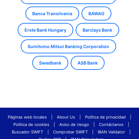
Banca Transilvania
BAWAG
Erste Bank Hungary
Barclays Bank
Sumitomo Mitsui Banking Corporation
Swedbank
ASB Bank
Páginas web locales
|
About Us
|
Política de privacidad
|
Política de cookies
|
Aviso de riesgo
|
Contáctanos
|
Buscador SWIFT
|
Comprobar SWIFT
|
IBAN Validator
|