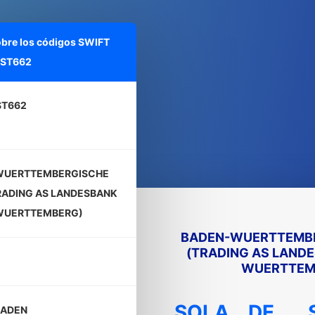
obre los códigos SWIFT
ST662
ST662
WUERTTEMBERGISCHE
RADING AS LANDESBANK
WUERTTEMBERG)
BADEN-WUERTTEMBE
(TRADING AS LAND
WUERTTEM
SOLA
DE
BADEN