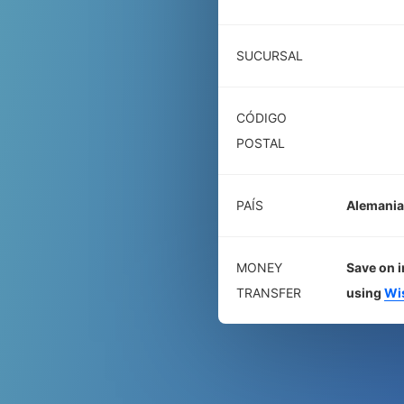
SUCURSAL
CÓDIGO
POSTAL
PAÍS
Alemania
MONEY
Save on i
TRANSFER
using
Wi