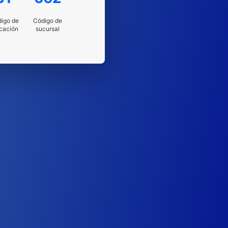
igo de
Código de
cación
sucursal