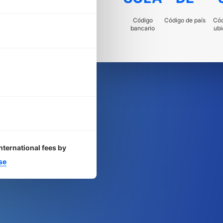
Código
Código de país
Cód
bancario
ubi
nternational fees by
se