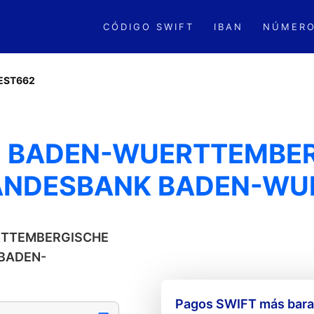
CÓDIGO SWIFT
IBAN
NÚMERO
EST662
- BADEN-WUERTTEMBE
LANDESBANK BADEN-WU
ERTTEMBERGISCHE
 BADEN-
Pagos SWIFT más barat