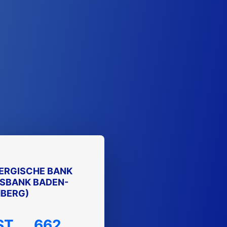
RGISCHE BANK
ESBANK BADEN-
BERG)
ST
662