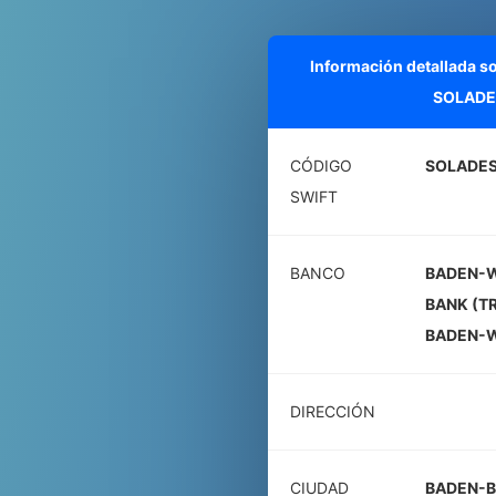
Información detallada s
SOLADE
CÓDIGO
SOLADE
SWIFT
BANCO
BADEN-
BANK (T
BADEN-
DIRECCIÓN
CIUDAD
BADEN-