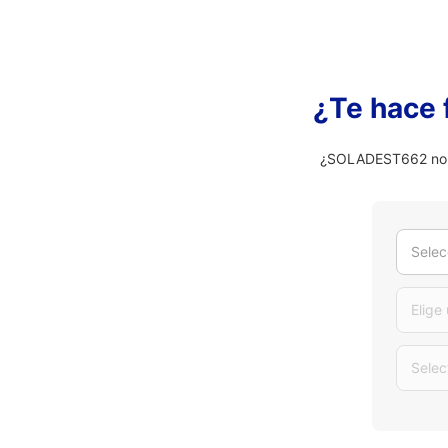
¿Te hace 
¿SOLADEST662 no es
Selec
Elige
Selec