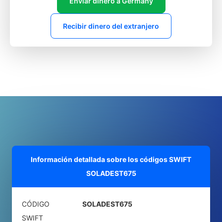
Enviar dinero a Germany
Recibir dinero del extranjero
Información detallada sobre los códigos SWIFT
SOLADEST675
CÓDIGO
SOLADEST675
SWIFT