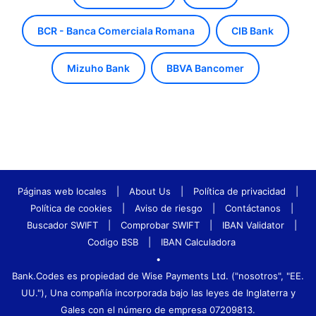
BCR - Banca Comerciala Romana
CIB Bank
Mizuho Bank
BBVA Bancomer
Páginas web locales
|
About Us
|
Política de privacidad
|
Política de cookies
|
Aviso de riesgo
|
Contáctanos
|
Buscador SWIFT
|
Comprobar SWIFT
|
IBAN Validator
|
Codigo BSB
|
IBAN Calculadora
•
Bank.Codes es propiedad de Wise Payments Ltd. ("nosotros", "EE.
UU."), Una compañía incorporada bajo las leyes de Inglaterra y
Gales con el número de empresa 07209813.