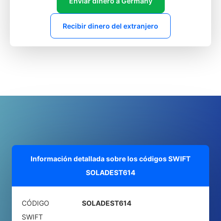
Enviar dinero a Germany
Recibir dinero del extranjero
Información detallada sobre los códigos SWIFT
SOLADEST614
CÓDIGO
SOLADEST614
SWIFT