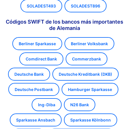
SOLADEST493
SOLADEST896
Códigos SWIFT de los bancos más importantes
de Alemania
Berliner Sparkasse
Berliner Volksbank
Comdirect Bank
Commerzbank
Deutsche Bank
Deutsche Kreditbank (DKB)
Deutsche Postbank
Hamburger Sparkasse
Ing-Diba
N26 Bank
Sparkasse Ansbach
Sparkasse Kölnbonn