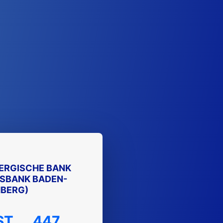
RGISCHE BANK
ESBANK BADEN-
BERG)
ST
447