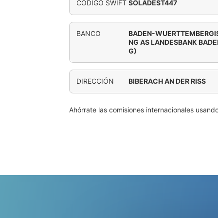
CÓDIGO SWIFT
SOLADEST447
BANCO
BADEN-WUERTTEMBERGIS
NG AS LANDESBANK BAD
G)
DIRECCIÓN
BIBERACH AN DER RISS
Ahórrate las comisiones internacionales usand