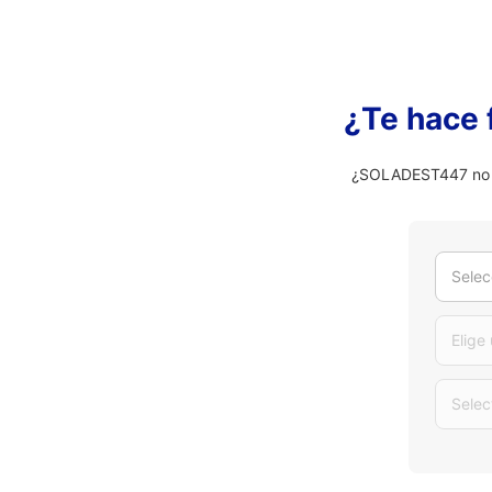
¿Te hace 
¿SOLADEST447 no es
Selec
Elige
Selec