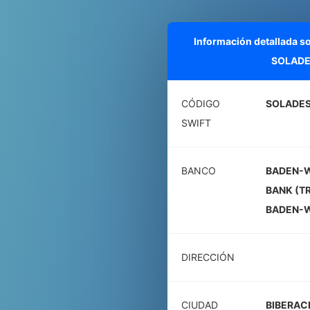
Información detallada s
SOLADE
CÓDIGO
SOLADES
SWIFT
BANCO
BADEN-
BANK (T
BADEN-
DIRECCIÓN
CIUDAD
BIBERACH