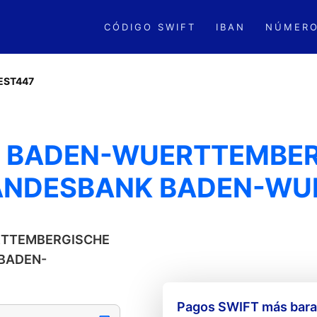
CÓDIGO SWIFT
IBAN
NÚMERO
EST447
- BADEN-WUERTTEMBER
LANDESBANK BADEN-WU
ERTTEMBERGISCHE
 BADEN-
Pagos SWIFT más barat