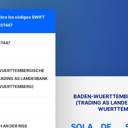
obre los códigos SWIFT
ST447
T447
WUERTTEMBERGISCHE
RADING AS LANDESBANK
WUERTTEMBERG)
BADEN-WUERTTEMBE
(TRADING AS LAND
WUERTTEM
SOLA
DE
 AN DER RISS