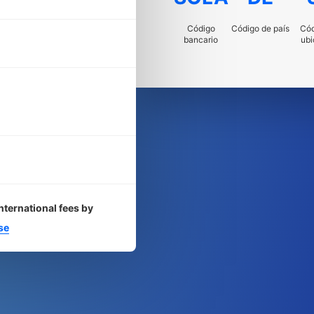
Código
Código de país
Cód
bancario
ubi
nternational fees by
se