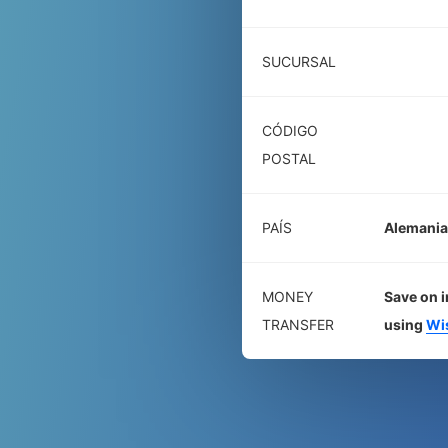
SUCURSAL
CÓDIGO
POSTAL
PAÍS
Alemania
MONEY
Save on i
TRANSFER
using
Wi