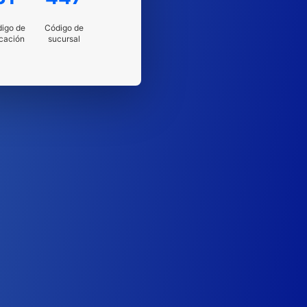
igo de
Código de
cación
sucursal