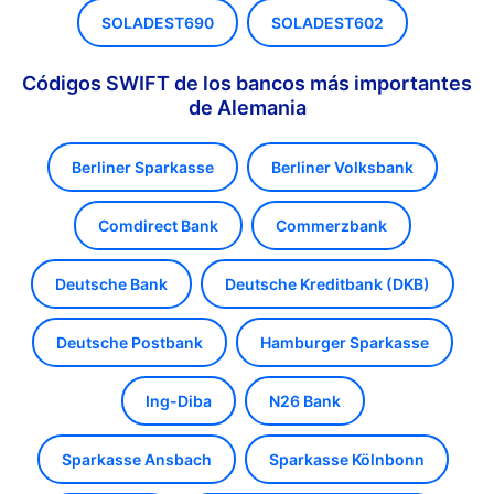
SOLADEST690
SOLADEST602
Códigos SWIFT de los bancos más importantes
de Alemania
Berliner Sparkasse
Berliner Volksbank
Comdirect Bank
Commerzbank
Deutsche Bank
Deutsche Kreditbank (DKB)
Deutsche Postbank
Hamburger Sparkasse
Ing-Diba
N26 Bank
Sparkasse Ansbach
Sparkasse Kölnbonn