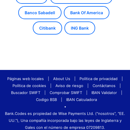
Banco Sabadell
Bank Of America
Citibank
ING Bank
Páginas web locales
|
About Us
|
Política de privacidad
|
Política de cookies
|
Aviso de riesgo
|
Contáctanos
|
Buscador SWIFT
|
Comprobar SWIFT
|
IBAN Validator
|
Codigo BSB
|
IBAN Calculadora
•
Bank.Codes es propiedad de Wise Payments Ltd. ("nosotros", "EE.
UU."), Una compañía incorporada bajo las leyes de Inglaterra y
Gales con el número de empresa 07209813.