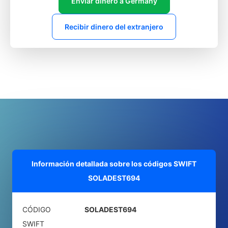
Enviar dinero a Germany
Recibir dinero del extranjero
Información detallada sobre los códigos SWIFT
SOLADEST694
CÓDIGO
SOLADEST694
SWIFT