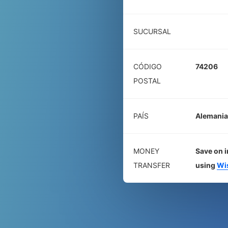
SUCURSAL
CÓDIGO
74206
POSTAL
PAÍS
Alemania
MONEY
Save on i
TRANSFER
using
Wi