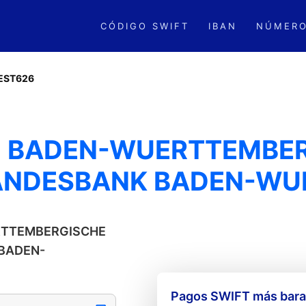
CÓDIGO SWIFT
IBAN
NÚMERO
EST626
- BADEN-WUERTTEMBE
LANDESBANK BADEN-WU
ERTTEMBERGISCHE
 BADEN-
Pagos SWIFT más barat