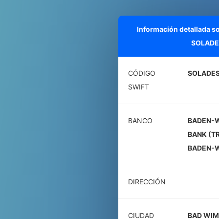
Información detallada s
SOLADE
CÓDIGO
SOLADE
SWIFT
BANCO
BADEN-
BANK (T
BADEN-
DIRECCIÓN
CIUDAD
BAD WIM