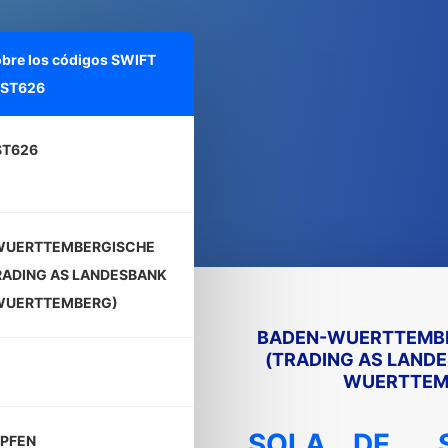
obre los códigos SWIFT
ST626
ST626
WUERTTEMBERGISCHE
RADING AS LANDESBANK
WUERTTEMBERG)
BADEN-WUERTTEMBE
(TRADING AS LAND
WUERTTEM
SOLA
DE
PFEN