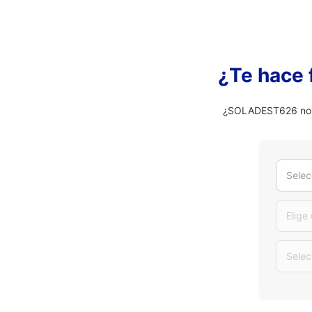
¿Te hace 
¿SOLADEST626 no es
Selec
Elige
Selec