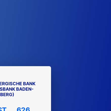
RGISCHE BANK
ESBANK BADEN-
BERG)
ST
626