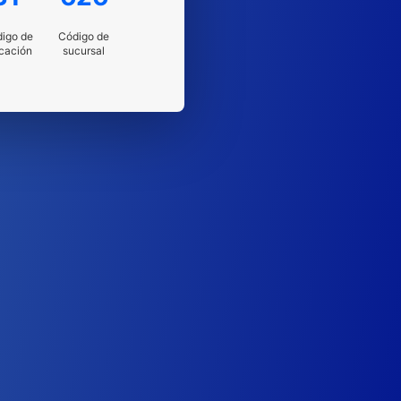
igo de
Código de
cación
sucursal