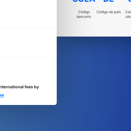
Código
Código de país
Cód
bancario
ubi
nternational fees by
se