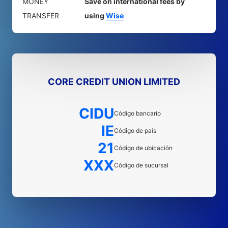
MONEY
Save on international fees by
TRANSFER
using
Wise
CORE CREDIT UNION LIMITED
CIDU
Código bancario
IE
Código de país
21
Código de ubicación
XXX
Código de sucursal