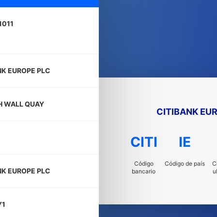
1011
NK EUROPE PLC
H WALL QUAY
CITIBANK EU
CITI
IE
Código
Código de país
C
NK EUROPE PLC
bancario
u
Y1