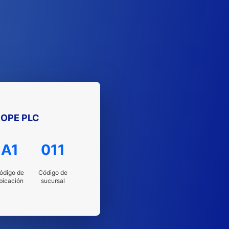
ROPE PLC
A1
011
ódigo de
Código de
bicación
sucursal