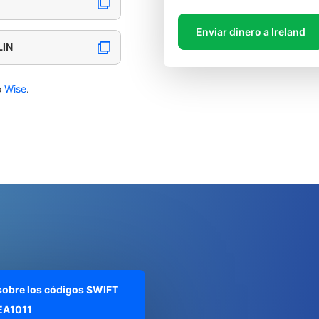
Enviar dinero a Ireland
LIN
o
Wise
.
 sobre los códigos SWIFT
IEA1011