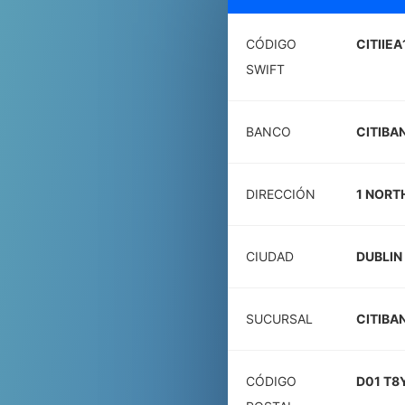
CÓDIGO
CITIIEA
SWIFT
BANCO
CITIBA
DIRECCIÓN
1 NORT
CIUDAD
DUBLIN
SUCURSAL
CITIBA
CÓDIGO
D01 T8