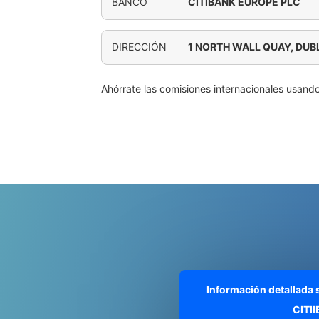
BANCO
CITIBANK EUROPE PLC
DIRECCIÓN
1 NORTH WALL QUAY, DUB
Ahórrate las comisiones internacionales usand
Información detallada
CITI