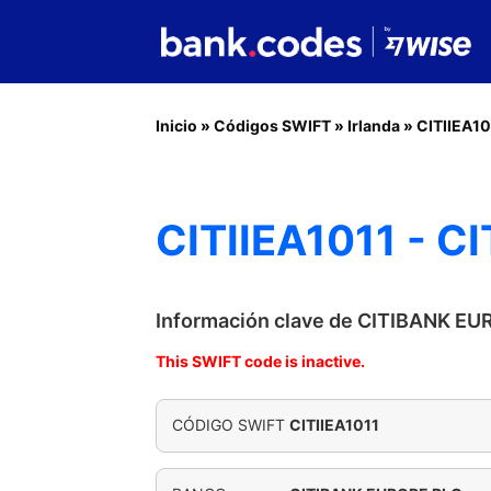
Inicio
»
Códigos SWIFT
»
Irlanda
»
CITIIEA10
CITIIEA1011 - 
Información clave de CITIBANK E
This SWIFT code is inactive.
CÓDIGO SWIFT
CITIIEA1011