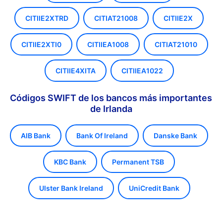
CITIIE2XTRD
CITIAT21008
CITIIE2X
CITIIE2XTI0
CITIIEA1008
CITIAT21010
CITIIE4XITA
CITIIEA1022
Códigos SWIFT de los bancos más importantes
de Irlanda
AIB Bank
Bank Of Ireland
Danske Bank
KBC Bank
Permanent TSB
Ulster Bank Ireland
UniCredit Bank