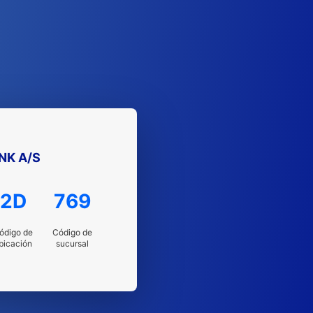
NK A/S
2D
769
ódigo de
Código de
bicación
sucursal