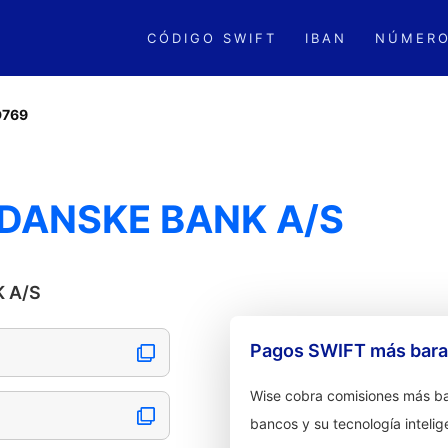
CÓDIGO SWIFT
IBAN
NÚMERO
D769
 DANSKE BANK A/S
K A/S
Pagos SWIFT más barat
Wise cobra comisiones más ba
bancos y su tecnología intelig