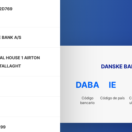
2D769
 BANK A/S
AL HOUSE 1 AIRTON
DANSKE BA
TALLAGHT
DABA
IE
Código
Código de país
C
bancario
u
W99