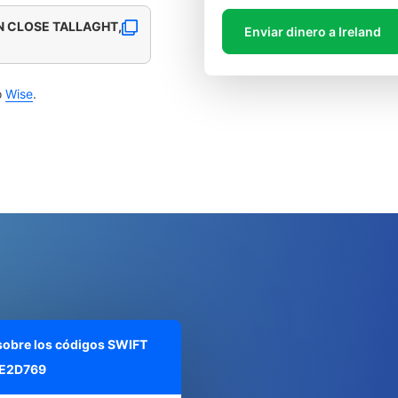
N CLOSE TALLAGHT,
Enviar dinero a Ireland
o
Wise
.
 sobre los códigos SWIFT
E2D769