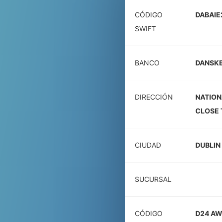
CÓDIGO
DABAIE
SWIFT
BANCO
DANSKE
DIRECCIÓN
NATION
CLOSE 
CIUDAD
DUBLIN
SUCURSAL
CÓDIGO
D24 A