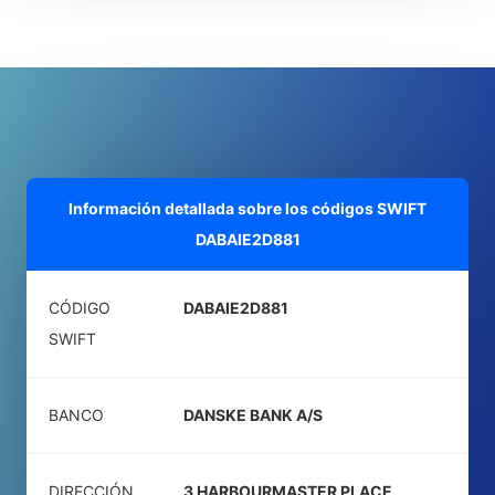
Información detallada sobre los códigos SWIFT
DABAIE2D881
CÓDIGO
DABAIE2D881
SWIFT
BANCO
DANSKE BANK A/S
DIRECCIÓN
3 HARBOURMASTER PLACE