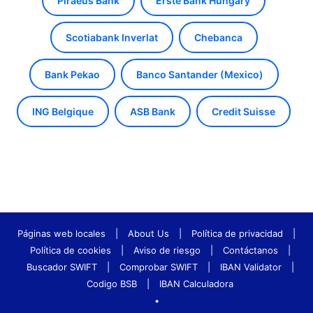
Piraeus Bank
Erste Bank Hungary
Scotiabank Inverlat
Chebanca
Bank Pekao
Banco Santander (Mexico)
ING Belgique
ASB Bank
Credit Suisse
Páginas web locales
|
About Us
|
Política de privacidad
|
Política de cookies
|
Aviso de riesgo
|
Contáctanos
|
Buscador SWIFT
|
Comprobar SWIFT
|
IBAN Validator
|
Codigo BSB
|
IBAN Calculadora
•