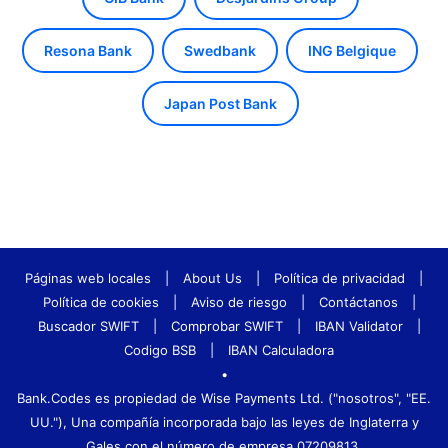
Resona Bank
Swedbank
ING Belgique
Japan Post Bank
Páginas web locales
|
About Us
|
Política de privacidad
|
Política de cookies
|
Aviso de riesgo
|
Contáctanos
|
Buscador SWIFT
|
Comprobar SWIFT
|
IBAN Validator
|
Codigo BSB
|
IBAN Calculadora
•
Bank.Codes es propiedad de Wise Payments Ltd. ("nosotros", "EE.
UU."), Una compañía incorporada bajo las leyes de Inglaterra y
Gales con el número de empresa 07209813.