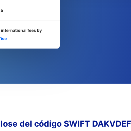
ia
 international fees by
ise
lose del código SWIFT DAKVDE