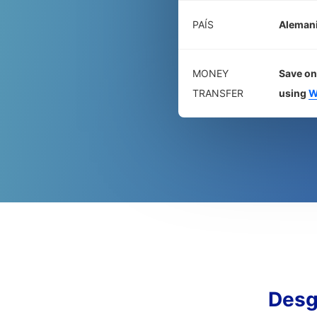
PAÍS
Aleman
MONEY
Save on
TRANSFER
using
W
Desg