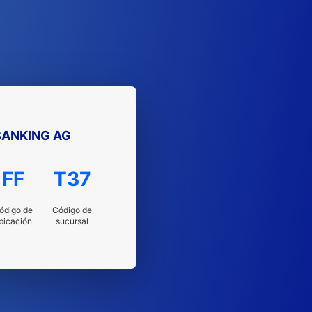
ANKING AG
FF
T37
ódigo de
Código de
bicación
sucursal