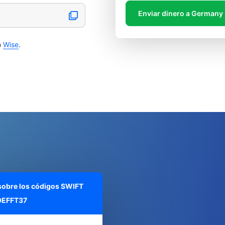
Enviar dinero a Germany
o
Wise
.
 sobre los códigos SWIFT
EFFT37