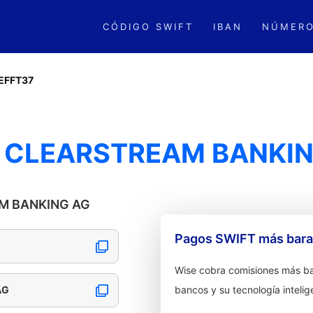
CÓDIGO SWIFT
IBAN
NÚMERO
EFFT37
- CLEARSTREAM BANKI
AM BANKING AG
Pagos SWIFT más barat
Wise cobra comisiones más ba
AG
bancos y su tecnología intelig