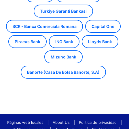
Turkiye Garanti Bankasi
BCR - Banca Comerciala Romana
Capital One
Piraeus Bank
ING Bank
Lloyds Bank
Mizuho Bank
Banorte (Casa De Bolsa Banorte, S.A)
Páginas web locales
|
About Us
|
Política de privacidad
|