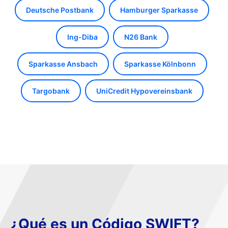
Deutsche Postbank
Hamburger Sparkasse
Ing-Diba
N26 Bank
Sparkasse Ansbach
Sparkasse Kölnbonn
Targobank
UniCredit Hypovereinsbank
¿Qué es un Código SWIFT?