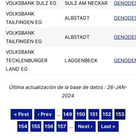
VOLKSBANK SULZ EG
SULZ AM NECKAR
GENODE
VOLKSBANK
ALBSTADT
GENODES
TAILFINGEN EG
VOLKSBANK
ALBSTADT
GENODE
TAILFINGEN EG
VOLKSBANK
TECKLENBURGER
LAGGENBECK
GENODEM
LAND EG
Última actualización de la base de datos : 26-JAN-
2024
« First
‹ Prev
...
149
150
151
152
153
154
155
156
157
...
Next ›
Last »