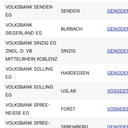
VOLKSBANK SENDEN
SENDEN
GENODE
EG
VOLKSBANK
BURBACH
GENODE
SIEGERLAND EG
VOLKSBANK SINZIG EG
ZNDL. D. VB
SINZIG
GENODE
MITTELRHEIN KOBLENZ
VOLKSBANK SOLLING
HARDEGSEN
GENODE
EG
VOLKSBANK SOLLING
USLAR
VOSGDE5
EG
VOLKSBANK SPREE-
FORST
VOSNDE8
NEISSE EG
VOLKSBANK SPREE-
SPREMBERG
GENODE