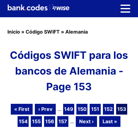
Inicio
»
Código SWIFT
»
Alemania
Códigos SWIFT para los
bancos de Alemania -
Page 153
« First
‹ Prev
...
149
150
151
152
153
154
155
156
157
...
Next ›
Last »