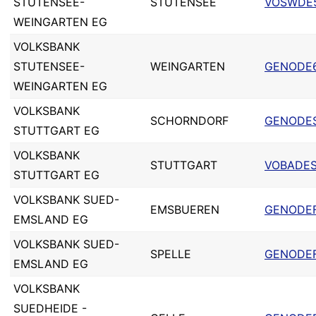
STUTENSEE-
STUTENSEE
VOSWDE
WEINGARTEN EG
VOLKSBANK
STUTENSEE-
WEINGARTEN
GENODE
WEINGARTEN EG
VOLKSBANK
SCHORNDORF
GENODE
STUTTGART EG
VOLKSBANK
STUTTGART
VOBADE
STUTTGART EG
VOLKSBANK SUED-
EMSBUEREN
GENODE
EMSLAND EG
VOLKSBANK SUED-
SPELLE
GENODEF
EMSLAND EG
VOLKSBANK
SUEDHEIDE -