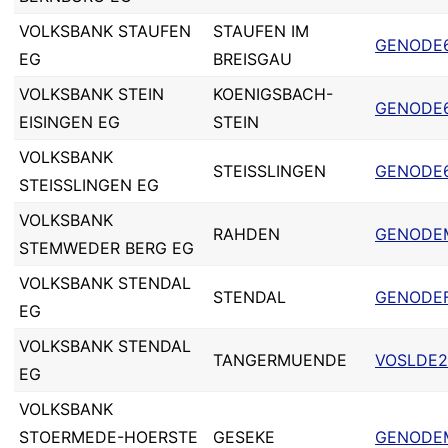
VOLKSBANK STAUFEN
STAUFEN IM
GENODE6
EG
BREISGAU
VOLKSBANK STEIN
KOENIGSBACH-
GENODE
EISINGEN EG
STEIN
VOLKSBANK
STEISSLINGEN
GENODE
STEISSLINGEN EG
VOLKSBANK
RAHDEN
GENODE
STEMWEDER BERG EG
VOLKSBANK STENDAL
STENDAL
GENODE
EG
VOLKSBANK STENDAL
TANGERMUENDE
VOSLDE2
EG
VOLKSBANK
STOERMEDE-HOERSTE
GESEKE
GENODE