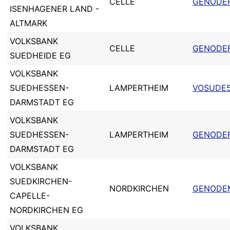
CELLE
GENODE
ISENHAGENER LAND -
ALTMARK
VOLKSBANK
CELLE
GENODE
SUEDHEIDE EG
VOLKSBANK
SUEDHESSEN-
LAMPERTHEIM
VOSUDE5
DARMSTADT EG
VOLKSBANK
SUEDHESSEN-
LAMPERTHEIM
GENODE
DARMSTADT EG
VOLKSBANK
SUEDKIRCHEN-
NORDKIRCHEN
GENODE
CAPELLE-
NORDKIRCHEN EG
VOLKSBANK