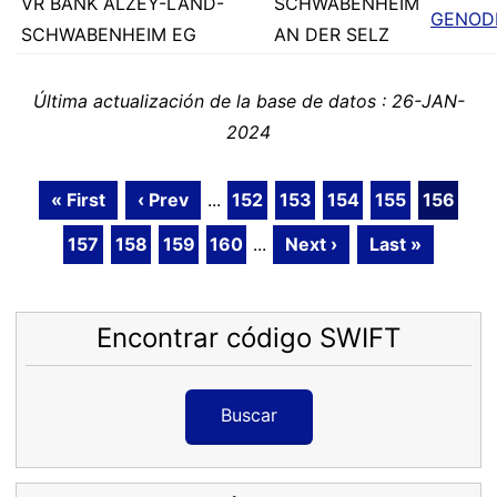
VR BANK ALZEY-LAND-
SCHWABENHEIM
GENOD
SCHWABENHEIM EG
AN DER SELZ
Última actualización de la base de datos : 26-JAN-
2024
« First
‹ Prev
...
152
153
154
155
156
157
158
159
160
...
Next ›
Last »
Encontrar código SWIFT
Buscar