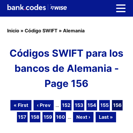
Inicio
»
Código SWIFT
»
Alemania
Códigos SWIFT para los
bancos de Alemania -
Page 156
« First
‹ Prev
...
152
153
154
155
156
157
158
159
160
...
Next ›
Last »