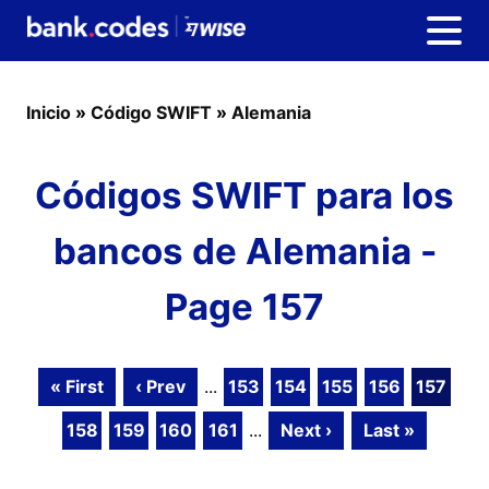
Inicio
»
Código SWIFT
»
Alemania
Códigos SWIFT para los
bancos de Alemania -
Page 157
« First
‹ Prev
...
153
154
155
156
157
158
159
160
161
...
Next ›
Last »