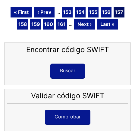
« First
‹ Prev
...
153
154
155
156
157
158
159
160
161
...
Next ›
Last »
Encontrar código SWIFT
Buscar
Validar código SWIFT
Comprobar