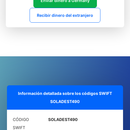
Enviar dinero a Germany
Recibir dinero del extranjero
Información detallada sobre los códigos SWIFT
SOLADEST490
CÓDIGO
SOLADEST490
SWIFT