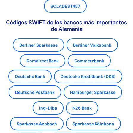
SOLADEST457
Códigos SWIFT de los bancos más importantes
de Alemania
Berliner Sparkasse
Berliner Volksbank
Comdirect Bank
Commerzbank
Deutsche Bank
Deutsche Kreditbank (DKB)
Deutsche Postbank
Hamburger Sparkasse
Ing-Diba
N26 Bank
Sparkasse Ansbach
Sparkasse Kölnbonn