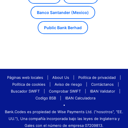
Banco Santander (Mexico)
Public Bank Berhad
Páginas web locales
|
About Us
|
Política de privacidad
|
Política de cookies
|
Aviso de riesgo
|
Contáctanos
|
Buscador SWIFT
|
Comprobar SWIFT
|
IBAN Validator
|
Codigo BSB
|
IBAN Calculadora
•
Bank.Codes es propiedad de Wise Payments Ltd. ("nosotros", "EE.
UU."), Una compañía incorporada bajo las leyes de Inglaterra y
Gales con el número de empresa 07209813.