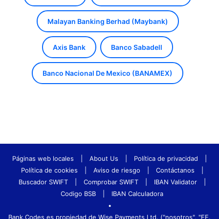
Malayan Banking Berhad (Maybank)
Axis Bank
Banco Sabadell
Banco Nacional De Mexico (BANAMEX)
Páginas web locales
|
About Us
|
Política de privacidad
|
Política de cookies
|
Aviso de riesgo
|
Contáctanos
|
Buscador SWIFT
|
Comprobar SWIFT
|
IBAN Validator
|
Codigo BSB
|
IBAN Calculadora
•
Bank.Codes es propiedad de Wise Payments Ltd. ("nosotros", "EE.