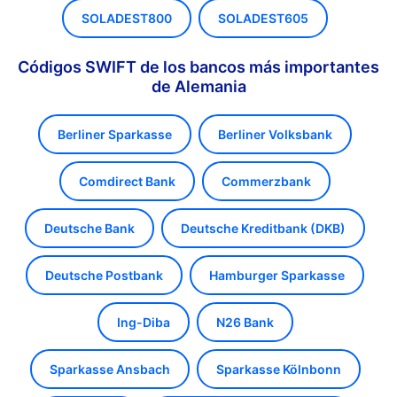
SOLADEST800
SOLADEST605
Códigos SWIFT de los bancos más importantes
de Alemania
Berliner Sparkasse
Berliner Volksbank
Comdirect Bank
Commerzbank
Deutsche Bank
Deutsche Kreditbank (DKB)
Deutsche Postbank
Hamburger Sparkasse
Ing-Diba
N26 Bank
Sparkasse Ansbach
Sparkasse Kölnbonn