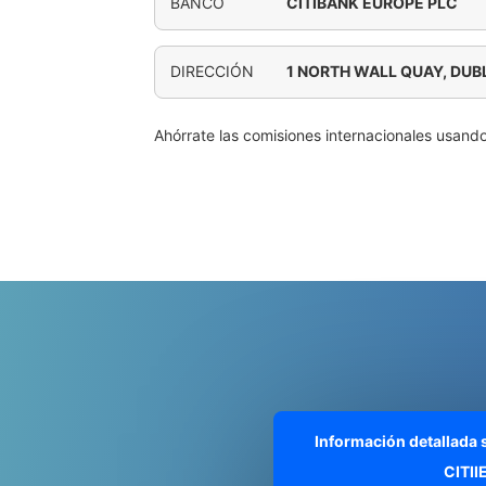
BANCO
CITIBANK EUROPE PLC
DIRECCIÓN
1 NORTH WALL QUAY, DUB
Ahórrate las comisiones internacionales usand
Información detallada
CITI