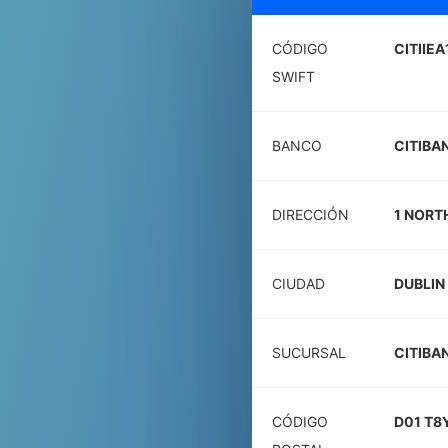
CÓDIGO
CITIIE
SWIFT
BANCO
CITIBA
DIRECCIÓN
1 NORT
CIUDAD
DUBLIN
SUCURSAL
CITIBA
CÓDIGO
D01 T8