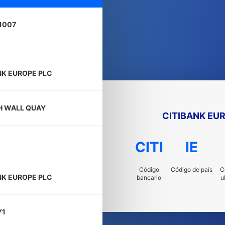
A1007
NK EUROPE PLC
H WALL QUAY
CITIBANK EU
CITI
IE
Código
Código de país
C
NK EUROPE PLC
bancario
u
Y1