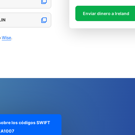
Enviar dinero a Ireland
LIN
o
Wise
.
 sobre los códigos SWIFT
IEA1007