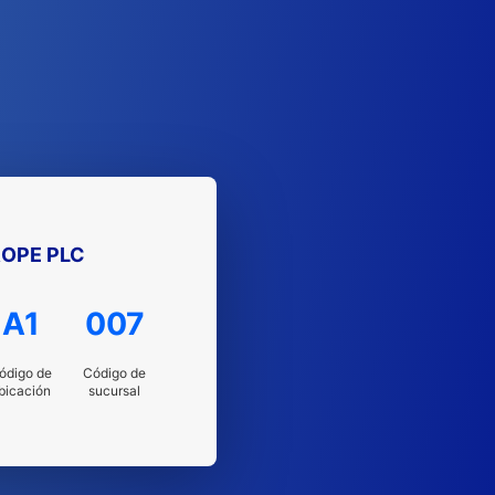
ROPE PLC
A1
007
ódigo de
Código de
bicación
sucursal