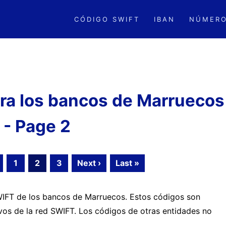
CÓDIGO SWIFT
IBAN
NÚMERO
ra los bancos de Marruecos
- Page 2
1
2
3
Next ›
Last »
SWIFT de los bancos de Marruecos. Estos códigos son
ivos de la red SWIFT. Los códigos de otras entidades no