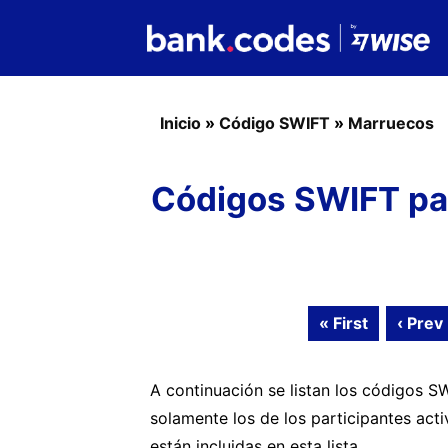
Inicio
»
Código SWIFT
»
Marruecos
Códigos SWIFT pa
« First
‹ Prev
A continuación se listan los códigos 
solamente los de los participantes act
están incluidas en esta lista.